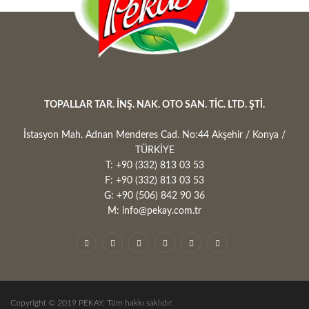
TOPALLAR TAR. İNŞ. NAK. OTO SAN. TİC. LTD. ŞTİ.
İstasyon Mah. Adnan Menderes Cad. No:44 Akşehir / Konya /
TÜRKİYE
T: +90 (332) 813 03 53
F: +90 (332) 813 03 53
G: +90 (506) 842 90 36
M: info@pekay.com.tr
Copyright © 2019 PEKAY. Tüm hakkı saklıdır.